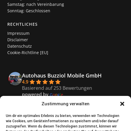
Samstag: nach Vereinbarung
Sonntag: Geschlossen
RECHTLICHES
Impressum
Disclaimer
Datenschutz
Cookie-Richtline [EU]
Autohaus Buzziol Mobile GmbH
4.9
Basierend auf 253 Bewertungen
powered by
G
o
o
g
l
e
bewerte uns auf
Zustimmung verwalten
Kaiser
Um dir ein optimales Erlebnis zu bieten, verwenden wir Technologien
wie Cookies, um Geräteinformationen zu speichern und/oder darauf
9 months ago
zuzugreifen. Wenn du diesen Technologien zustimmst, können wir
Super freundliches Personal, 