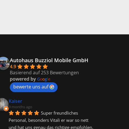
Autohaus Buzziol Mobile GmbH
4.9
Basierend auf 253 Bewertungen
powered by
G
o
o
g
l
e
bewerte uns auf
Kaiser
9 months ago
Super freundliches 
Personal, besonders Vitali er war so nett 
und hat uns genau das richtige empfohlen.