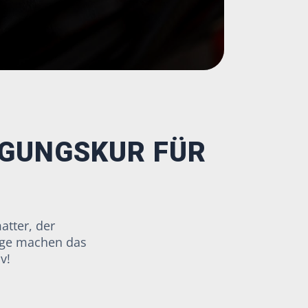
NGUNGSKUR FÜR
atter, der
äge machen das
v!