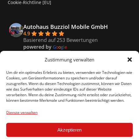
Cookie-Richtline [EU]
Autohaus Buzziol Mobile GmbH
4.9
Basierend auf 253 Bewertungen
powered by
G
o
o
g
l
e
bewerte uns auf
Zustimmung verwalten
Kaiser
Um dir ein optimales Erlebnis zu bieten, verwenden wir Technologien wie
9 months ago
Cookies, um Geräteinformationen zu speichern und/oder darauf
Super freundliches Personal, 
zuzugreifen. Wenn du diesen Technologien zustimmst, können wir Daten
wie das Surfverhalten oder eindeutige IDs auf dieser Website
besonders Vitali er war so nett und hat uns genau 
verarbeiten. Wenn du deine Zustimmung nicht erteilst oder zurückziehst,
das richtige empfohlen.
können bestimmte Merkmale und Funktionen beeinträchtigt werden.
Celina R.
9 months ago
Dienste verwalten
Ein rundum gelungenes 
Kauferlebnis
Akzeptieren
beim Autohaus Buzziol!