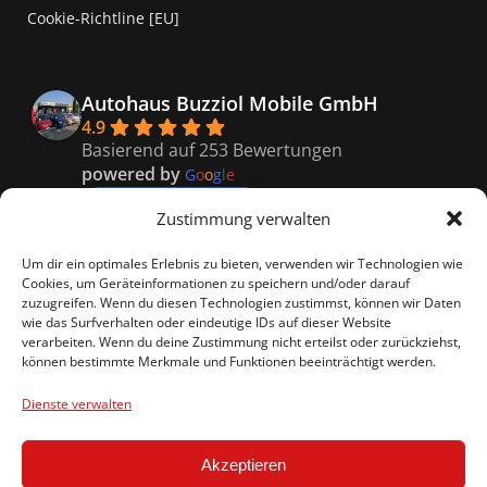
Cookie-Richtline [EU]
Autohaus Buzziol Mobile GmbH
4.9
Basierend auf 253 Bewertungen
powered by
G
o
o
g
l
e
bewerte uns auf
Zustimmung verwalten
Kaiser
Um dir ein optimales Erlebnis zu bieten, verwenden wir Technologien wie
9 months ago
Cookies, um Geräteinformationen zu speichern und/oder darauf
Super freundliches Personal, 
zuzugreifen. Wenn du diesen Technologien zustimmst, können wir Daten
wie das Surfverhalten oder eindeutige IDs auf dieser Website
besonders Vitali er war so nett und hat uns genau 
verarbeiten. Wenn du deine Zustimmung nicht erteilst oder zurückziehst,
das richtige empfohlen.
können bestimmte Merkmale und Funktionen beeinträchtigt werden.
Celina R.
9 months ago
Dienste verwalten
Ein rundum gelungenes 
Kauferlebnis
Akzeptieren
beim Autohaus Buzziol!