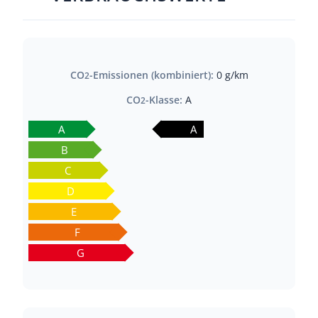
CO
-Emissionen (kombiniert):
0 g/km
2
CO
-Klasse:
A
2
A
A
B
C
D
E
F
G