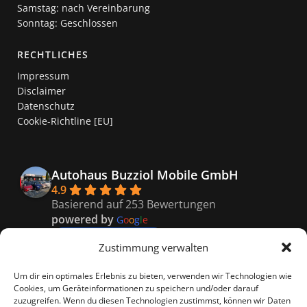
Samstag: nach Vereinbarung
Sonntag: Geschlossen
RECHTLICHES
Impressum
Disclaimer
Datenschutz
Cookie-Richtline [EU]
Autohaus Buzziol Mobile GmbH
4.9
Basierend auf 253 Bewertungen
powered by
G
o
o
g
l
e
bewerte uns auf
Zustimmung verwalten
Kaiser
Um dir ein optimales Erlebnis zu bieten, verwenden wir Technologien wie
9 months ago
Cookies, um Geräteinformationen zu speichern und/oder darauf
Super freundliches Personal, 
zuzugreifen. Wenn du diesen Technologien zustimmst, können wir Daten