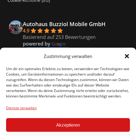
Cookie-Richtline [EU]
Autohaus Buzziol Mobile GmbH
4.9
Basierend auf 253 Bewertungen
powered by
G
o
o
g
l
e
bewerte uns auf
Zustimmung verwalten
Kaiser
Um dir ein optimales Erlebnis zu bieten, verwenden wir Technologien wie
9 months ago
Cookies, um Geräteinformationen zu speichern und/oder darauf
Super freundliches Personal, 
zuzugreifen. Wenn du diesen Technologien zustimmst, können wir Daten
wie das Surfverhalten oder eindeutige IDs auf dieser Website
besonders Vitali er war so nett und hat uns genau 
verarbeiten. Wenn du deine Zustimmung nicht erteilst oder zurückziehst,
das richtige empfohlen.
können bestimmte Merkmale und Funktionen beeinträchtigt werden.
Celina R.
9 months ago
Dienste verwalten
Ein rundum gelungenes 
Kauferlebnis
Akzeptieren
beim Autohaus Buzziol!