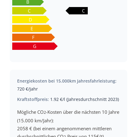
B
C
C
D
E
F
G
Energiekosten bei 15.000km Jahresfahrleistung:
720 €/Jahr
Kraftstoffpreis:
1.92 €/l (Jahresdurchschnitt 2023)
Mögliche CO
-Kosten über die nächsten 10 Jahre
2
(15.000 km/Jahr):
2058 € (bei einem angenommenen mittleren
durchschnittlichen CO
-Preis von 115€/t)
2