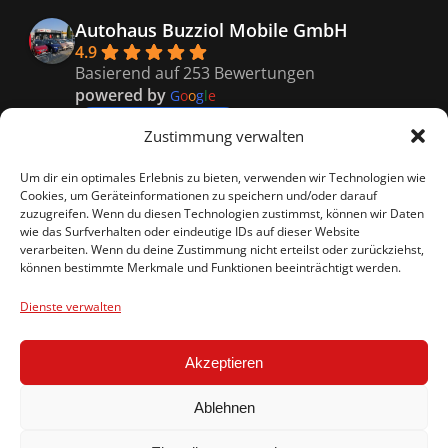
Autohaus Buzziol Mobile GmbH
4.9
Basierend auf 253 Bewertungen
powered by
G
o
o
g
l
e
bewerte uns auf
Zustimmung verwalten
Kaiser
Um dir ein optimales Erlebnis zu bieten, verwenden wir Technologien wie
9 months ago
Cookies, um Geräteinformationen zu speichern und/oder darauf
Super freundliches Personal, 
zuzugreifen. Wenn du diesen Technologien zustimmst, können wir Daten
wie das Surfverhalten oder eindeutige IDs auf dieser Website
besonders Vitali er war so nett und hat uns genau 
verarbeiten. Wenn du deine Zustimmung nicht erteilst oder zurückziehst,
das richtige empfohlen.
können bestimmte Merkmale und Funktionen beeinträchtigt werden.
Celina R.
9 months ago
Dienste verwalten
Ein rundum gelungenes 
Kauferlebnis
Akzeptieren
beim Autohaus Buzziol!
Wir haben uns in diesem Jahr für einen Cupra 
Ablehnen
Formentor entschieden und das Fahrzeug b
... 