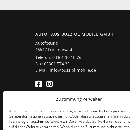
AUTOHAUS BUZZIOL MOBILE GMBH
Autofocus 9
15517 Fürstenwalde
Telefon: 03361 30 10 76
Fax: 03361 574 32
E-Mail: info@buzziol-mobile.de
Zustimmung verwalten
Um dir ein optimales Erlebnis zu bieten, verwenden wir Technologien wie 
Geräteinformationen zu speichern und/oder darauf zuzugreifen. Wenn du 
Technologien zustimmst, können wir Daten wie das Surfverhalten oder eind
auf dieser Website verarbeiten. Wenn du deine Zustimmung nicht erteilst o