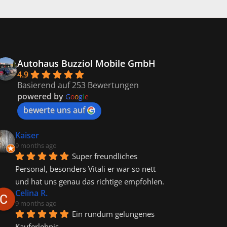
Autohaus Buzziol Mobile GmbH
4.9
Basierend auf 253 Bewertungen
powered by
G
o
o
g
l
e
bewerte uns auf
Kaiser
9 months ago
Super freundliches 
Personal, besonders Vitali er war so nett 
und hat uns genau das richtige empfohlen.
Celina R.
9 months ago
Ein rundum gelungenes 
Kauferlebnis