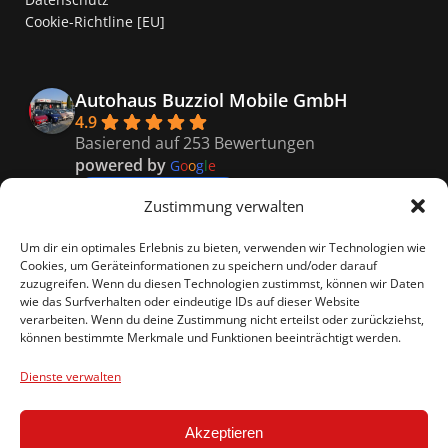
Cookie-Richtline [EU]
Autohaus Buzziol Mobile GmbH
4.9
Basierend auf 253 Bewertungen
powered by
G
o
o
g
l
e
bewerte uns auf
Zustimmung verwalten
Kaiser
Um dir ein optimales Erlebnis zu bieten, verwenden wir Technologien wie
9 months ago
Cookies, um Geräteinformationen zu speichern und/oder darauf
Super freundliches Personal, 
zuzugreifen. Wenn du diesen Technologien zustimmst, können wir Daten
wie das Surfverhalten oder eindeutige IDs auf dieser Website
besonders Vitali er war so nett und hat uns genau 
verarbeiten. Wenn du deine Zustimmung nicht erteilst oder zurückziehst,
das richtige empfohlen.
können bestimmte Merkmale und Funktionen beeinträchtigt werden.
Celina R.
9 months ago
Dienste verwalten
Ein rundum gelungenes 
Kauferlebnis
Akzeptieren
beim Autohaus Buzziol!