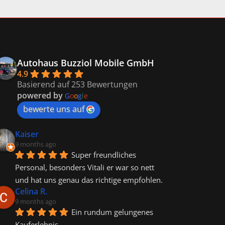
Autohaus Buzziol Mobile GmbH
4.9
Basierend auf 253 Bewertungen
powered by
G
o
o
g
l
e
bewerte uns auf
Kaiser
9 months ago
Super freundliches 
Personal, besonders Vitali er war so nett 
und hat uns genau das richtige empfohlen.
Celina R.
9 months ago
Ein rundum gelungenes 
Kauferlebnis