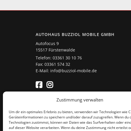
AUTOHAUS BUZZIOL MOBILE GMBH
Autofocus 9
15517 Fürstenwalde
Telefon: 03361 30 10 76
Fax: 03361 574 32
E-Mail: info@buzziol-mobile.de
Zustimmung verwalten
Um dir ein optimales Erlebnis zu bieten, verwenden wir Technologien wie 
Geräteinformationen zu speichern und/oder darauf zuzugreifen. Wenn du 
Technologien zustimmst, können wir Daten wie das Surfverhalten oder eind
auf dieser Website verarbeiten. Wenn du deine Zustimmung nicht erteilst o